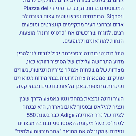
אדומים, בלונים בצורת לב אדום מחולקים לזוגות
המשוטטים ברחובות, בכיכר סיניורי Piazza dei
Signori הרומנטית נפרש שטיח עצום בצורת לב
אדום וברחבי העיר מתקיימים קונצרטים ומופעים
רבים. לזוגות שרוכשים את "כרטיס ורונה" מוצעות
הנחות למוזיאונים ולמופעים.
טיול רומנטי בורונה ובסביבתה יכול לגרום לנו להבין
מדוע התרחשה עלילתו של הסיפור דווקא כאן,
מצודות של משפחות אצולה ציוריות ונגישות, גשרים
עתיקים, סמטאות צרות זרועות בבתי מידות מפוארים
וכיכרות מרוצפות באבן מלאות בדוכנים ובבתי קפה.
העיר ורונה נמצאת במחוז ונטו באמצע הדרך שבין
ונציה למילאנו ובסמוך לאגם גארדה, היא נבנתה
לצידו של נהר האדיג'ה Adige כבר בשנת 550
לפנה"ס. בשל מיקומה האסטרטגי נבנו בה מבצרים
וטירות שהקנו לה את התואר "אתר מורשת עולמית"