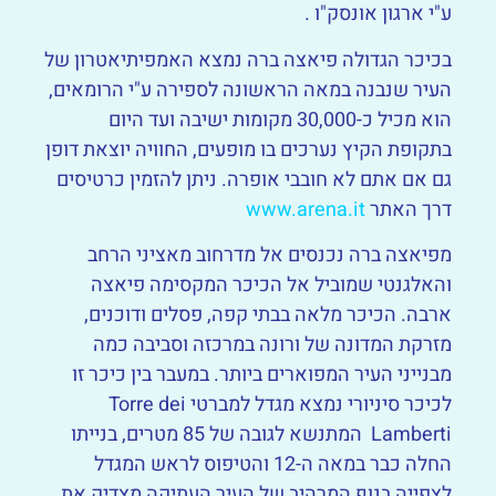
ע"י ארגון אונסק"ו .
בכיכר הגדולה פיאצה ברה נמצא האמפיתיאטרון של
העיר שנבנה במאה הראשונה לספירה ע"י הרומאים,
הוא מכיל כ-30,000 מקומות ישיבה ועד היום
בתקופת הקיץ נערכים בו מופעים, החוויה יוצאת דופן
גם אם אתם לא חובבי אופרה. ניתן להזמין כרטיסים
דרך האתר
www.arena.it
מפיאצה ברה נכנסים אל מדרחוב מאציני הרחב
והאלגנטי שמוביל אל הכיכר המקסימה פיאצה
ארבה. הכיכר מלאה בבתי קפה, פסלים ודוכנים,
מזרקת המדונה של ורונה במרכזה וסביבה כמה
מבנייני העיר המפוארים ביותר. במעבר בין כיכר זו
לכיכר סיניורי נמצא מגדל למברטי Torre dei
Lamberti המתנשא לגובה של 85 מטרים, בנייתו
החלה כבר במאה ה-12 והטיפוס לראש המגדל
לצפייה בנוף המרהיב של העיר העתיקה מצדיק את