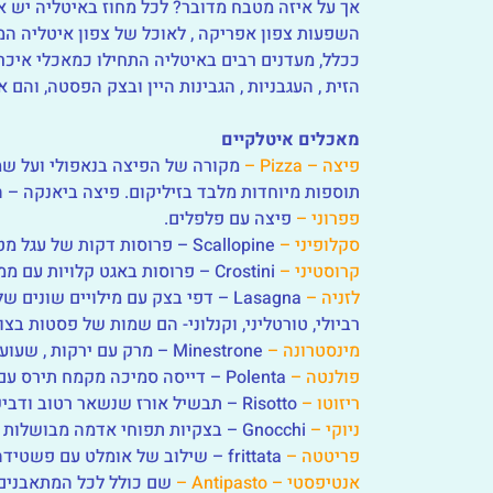
אך על איזה מטבח מדובר? לכל מחוז באיטליה יש את
השפעות צפון אפריקה , לאוכל של צפון איטליה ה
ככלל, מעדנים רבים באיטליה התחילו כמאכלי איכר
הזית , העגבניות , הגבינות היין ובצק הפסטה, והם
מאכלים איטלקיים
פיצה – Pizza –
מקורה של הפיצה בנאפולי ועל שמה
תוספות מיוחדות מלבד בזיליקום. פיצה ביאנקה – ה
פפרוני –
פיצה עם פלפלים.
סקלופיני –
Scallopine – פרוסות דקות של עגל מטוגנות ומוגשות עם מיץ לימון או יין לבן.
קרוסטיני –
Crostini – פרוסות באגט קלויות עם ממרחים שונים ומשתנים ממחוז למחוז.
לזניה –
Lasagna – דפי בצק עם מילויים שונים של גבינות, ירקות ובשר.
רביולי, טורטליני, וקנלוני- הם שמות של פסטות בצו
מינסטרונה –
Minestrone – מרק עם ירקות , שעועית, בשר ופסטה.
פולנטה –
Polenta – דייסה סמיכה מקמח תירס עם חמאה וגבינת פרמז'ן.
ריזוטו –
Risotto – תבשיל אורז שנשאר רטוב ודביק עם תוספות שונות.
ניוקי –
Gnocchi – בצקיות תפוחי אדמה מבושלות במים ומוגשות עם תוספות ורטבים.
פריטטה –
frittata – שילוב של אומלט עם פשטידה, על בסיס ביצים ותוספות שונות – מטוגן במחבת.
אנטיפסטי – Antipasto –
שם כולל לכל המתאבנים 