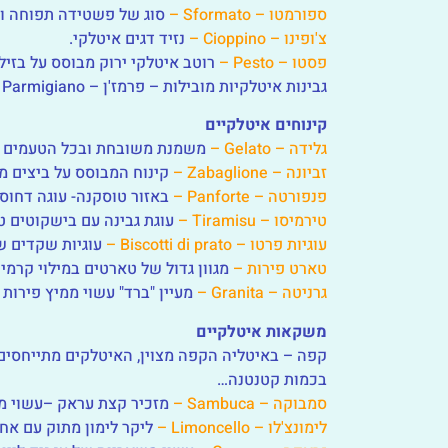
ספורמטו – Sformato –
סוג של פשטידה תפוחה וג
צ'ופינו – Cioppino –
נזיד דגים איטלקי.
פסטו – Pesto –
רוטב איטלקי ירוק מבוסס על בזיליק
גבינות איטלקיות מובילות – פרמז'ן – Parmigiano , מוצרלה- Mozzarella , ריקוטה- Ricotta , פקורינו- Pecorino.
קינוחים איטלקיים
גלידה – Gelato –
משמנת משובחת ובכל הטעמים ש
זביונה – Zabaglione –
קינוח המבוסס על ביצים מ
פנפורטה – Panforte –
באזור טוסקנה- עוגה דחוסה
טירמיסו – Tiramisu –
עוגת גבינה עם בישקוטים ט
עוגיות פרטו – Biscotti di prato –
עוגיות שקדים שנ
טארט פירות –
מגוון גדול של טארטים במילוי קרמים,
גרניטה – Granita –
מעיין "ברד" עשוי ממיץ פירות 
משקאות איטלקיים
קפה – באיטליה הקפה מצוין, האיטלקים מתייחסים 
בכמות קטנטנה…
סמבוקה – Sambuca –
מזכיר קצת עראק –עשוי מזר
לימונצ'לו – Limoncello –
ליקר לימון מתוק עם אחו