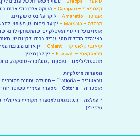
גראפה – Grappa –
עשוי משאריות של ענבים ליין, 
קאמפארי – Campari –
משקה אלכוהולי אדום בטעם מתוק – מר, מורכב מ
אמרטו – Amaretto –
ליקר על בסיס שקדים.
מרסלה – Marsala –
יין עם ניחוח עז, משמש לתבשי
אומרים על היינות האיטלקיים, שהמשותף להם- שה
באיטליה מגדלים סוגי ענבים רבים ולכן גם יש מאות 
קיאנטי קלאסיקו – Chianti –
יין אדום משובח ממח
פראסקאטי – Frascati –
יין לבן מצוין
מונטפוליצ'יאנו – טוסקנה , סנג'ובזה- טוסקנה, ברונל
מסעדות איטלקיות
טראטוריה – Trattoria – מסעדה עממית מסורתית
אוסטריה – Osteria – מסעדה עממית פשוטה יותר עם מבחר מנות יותר מצומצם.
טיפיצ'י)