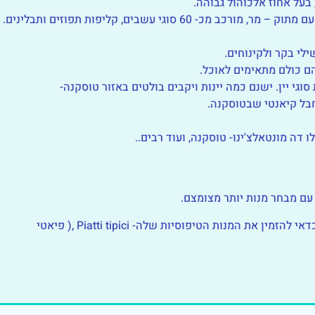
בעל אחוז אלכוהול גבוהה.
כ- 60 סוגי עשבים, קליפות תפוזים ותבלינים.
לי בקר ולקינוחים.
ם כולם מתאימים לאוכל.
סוגי יין. ישנם כמה יינות ויקבים בולטים באזור טוסקנה-
בל קיאנטי שבטוסקנה.
ו דה מונטאלצ'ינו- טוסקנה, ועוד רבים..
* המלצה – כשנכנסים למסעדה מקומית באיטליה כדאי להזמין את המנות הטיפוסיות שלה- Piatti tipici ,( פיאטי