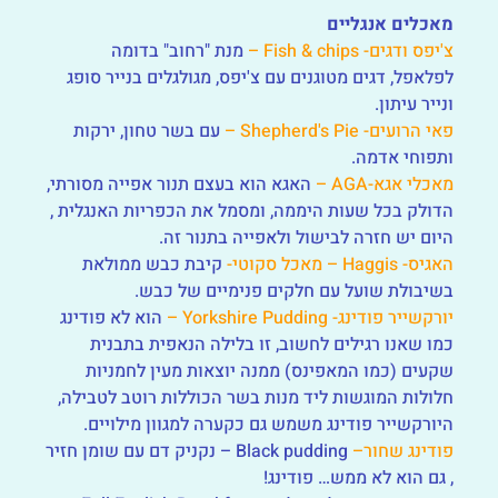
מאכלים אנגליים
צ'יפס ודגים- Fish & chips –
מנת "רחוב" בדומה
לפלאפל, דגים מטוגנים עם צ'יפס, מגולגלים בנייר סופג
ונייר עיתון.
פאי הרועים- Shepherd's Pie –
עם בשר טחון, ירקות
ותפוחי אדמה.
מאכלי אגא-AGA –
האגא הוא בעצם תנור אפייה מסורתי,
הדולק בכל שעות היממה, ומסמל את הכפריות האנגלית ,
היום יש חזרה לבישול ולאפייה בתנור זה.
האגיס- Haggis – מאכל סקוטי-
קיבת כבש ממולאת
בשיבולת שועל עם חלקים פנימיים של כבש.
יורקשייר פודינג- Yorkshire Pudding –
הוא לא פודינג
כמו שאנו רגילים לחשוב, זו בלילה הנאפית בתבנית
שקעים (כמו המאפינס) ממנה יוצאות מעין לחמניות
חלולות המוגשות ליד מנות בשר הכוללות רוטב לטבילה,
היורקשייר פודינג משמש גם כקערה למגוון מילויים.
פודינג שחור–
Black pudding – נקניק דם עם שומן חזיר
, גם הוא לא ממש… פודינג!