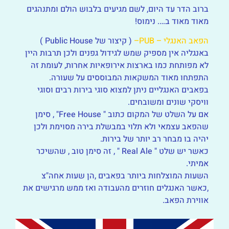
ברוב הדר עד היום, לשם מגיעים בלבוש הולם ומתנהגים
מאוד מאוד ב…. נימוס!
הפאב האנגלי – PUB–
( קיצור של Public House )
באנגליה אין מספיק שמש לגידול גפנים ולכן תרבות היין
לא מפותחת כמו בארצות אירופאיות אחרות, לעומת זה
התפתחו מאוד המשקאות המבוססים על שעורה.
בפאבים האנגליים ניתן למצוא סוגי בירות רבים וסוגי
וויסקי שונים ומשובחים.
אם על השלט של המקום כתוב " Free House" , סימן
שהפאב עצמאי ולא תלוי במבשלת בירה מסוימת ולכן
יהיה בו מבחר רב יותר של בירות.
כאשר יש שלט " Real Ale " , זה סימן טוב , שהשיכר
אמיתי.
השעות המוצלחות ביותר בפאבים ,הן שעות אחה"צ
,כאשר האנגלים חוזרים מהעבודה ואז ממש מרגישים את
אווירת הפאב.