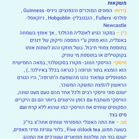
משקאות
בירות-
הסוגים המוכרים והנפוצים: גיניס- Guinness ,
פולרס- Fullers , הובגובלין- Hobgoblin , ניוקאסל-
Newcastle
ג'ין –
במקור הגיע לאנגליה מהולנד , אך אומץ בשמחה
באנגליה, הוא מופק ע"י התססה וזיקוק של דגנים
בתוספת צמחי תיבול. בשל חוזקו נהוג לשתות אותו
בקוקטילים או בתוספת מי טוניק.
וויסקי-
הוויסקי הטוב- מקורו בסקוטלנד, במאה החמישית
הוא הומצא בתור תרופה ( כנראה בכלל באירלנד..) ,
המטופלים שמאוד נהנו מהשפעת ה"תרופה", היו הגורם
הראשון להפצת המשקה המשכר.
ישנם סוגי וויסקי רבים ולכל אחד מהם טעם מעט שונה,
הוויסקי משתבח עם הזמן והישנים ביותר הם גם היקרים.
הסקוטים שותים את הוויסקי כמו שהוא ללא
קרח ועם
מים בצד.
תה –
את התה האנגלי המסורתי שותים אחה"צ בד"כ
בשעה חמש, Five o'clock tea , בלווי עוגיות ומיני מאפים,
ישנם בתי תה ומלונות מפוארים שעורכים את המנהג