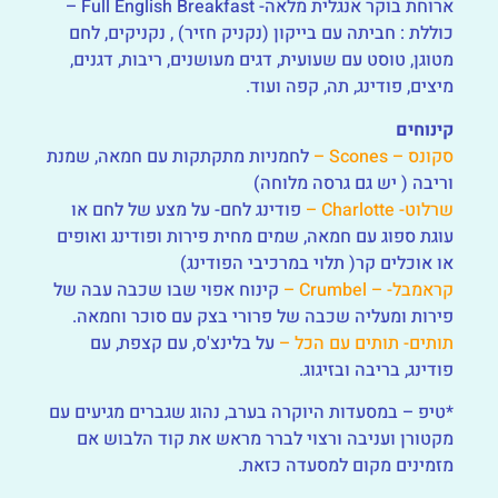
ארוחת בוקר אנגלית מלאה- Full English Breakfast –
כוללת : חביתה עם בייקון (נקניק חזיר) , נקניקים, לחם
מטוגן, טוסט עם שעועית, דגים מעושנים, ריבות, דגנים,
מיצים, פודינג, תה, קפה ועוד.
קינוחים
סקונס – Scones –
לחמניות מתקתקות עם חמאה, שמנת
וריבה ( יש גם גרסה מלוחה)
שרלוט- Charlotte –
פודינג לחם- על מצע של לחם או
עוגת ספוג עם חמאה, שמים מחית פירות ופודינג ואופים
או אוכלים קר( תלוי במרכיבי הפודינג)
קראמבל- – Crumbel –
קינוח אפוי שבו שכבה עבה של
פירות ומעליה שכבה של פרורי בצק עם סוכר וחמאה.
תותים- תותים עם הכל –
על בלינצ'ס, עם קצפת, עם
פודינג, בריבה ובזיגוג.
*טיפ – במסעדות היוקרה בערב, נהוג שגברים מגיעים עם
מקטורן ועניבה ורצוי לברר מראש את קוד הלבוש אם
מזמינים מקום למסעדה כזאת.