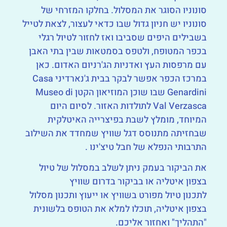
סונוניו הסוגר את המסלול. בחלקו המזרחי של
סונוניו יש חניון גדול שבו כדאי לעצור, לצאת לטייל
בשבילים היפים שסביבו ואז לחזור לטיול רגלי
בכפר המטופח, ולטפס בסמטאות שבין בתי האבן
עם מרפסות העץ ואדניות הג'רניום האדום. כאן
במרכז הכפר אפשר לבקר בבית ג'נארדיני Casa
Genardini שבו שוכן המוזיאון הקטן Museo di
Val Verzasca לתולדות האזור. לסיום היום
המיוחד, מומלץ לשבת בפיצרייה האיטלקית
שבחזיתה מתנוסס דגל שוויץ שמחדד את השילוב
התרבותי הנפלא של חבל טיצ'ינו .
את הביקור בעמק ניתן לשלב במסלול של טיול
בצפון איטליה או בביקור בדרום שוויץ
לתכנון טיול מפורט בשוויץ או ייעוץ ותכנון מסלול
בצפון איטליה, תוכלו למלא את הטופס בלשונית
"התהליך" ואחזור אליכם.