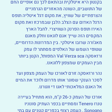
בקנטון היא איטלקית ובהתאם לכך גם אופיים החם
של התושבים, השונה מהאזורים הגרמניים
והצרפתיים של שוויץ, את מקום דגל איטליה תופס
הדגל האדום עם הצלב הלבן שבמרכזו ואת מקום
האירו תופס הפרנק השוויצרי. לחבל הארץ
המקסים הזה שייך אגם לוגאנו וחלק מאגם
מאג'ורה שרובו איטלקי. בין המדרונות הדרומיים,
שטופי השמש של האלפים מסתתר לו עמק
ורזאסקה Val Verza sca המפותל, הקטן ביותר
מבין העמקים שמצפון ללוגאנו.
נהר ורזאסקה זורם לאורכו של העמק מצפון ועד
לסכר הענקי שסוגר אותו מדרום ולוכד את המים
אל האגם המלאכותי לאגו די ווגורנו.
אורכו של העמק כ-26 ק"מ, הוא מתחיל בעיירה
טנרו Tenero ומסתיים בכפר העתיק סונוניו
Sonogno , העמק רצוף בכפרים קטנים עם בתי