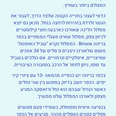
המצולם ביותר בשוויץ.
כדאי לעצור בחנייה הקטנה שלצד הדרך, לעבור את
הגשר ולרדת בזהירות לרחצה בנחל. מכאן גם יוצא
מסלול הליכה שאורכו כארבעה וחצי קילומטרים
לכיוון צפון, מסלול שאינו מעגלי המסתיים בכפר
בריונה Brione . המסלול נקרא "שביל האומנות"
משום שלאורכו ניצבים פ סלים של 34 אמנים
שוויצריים, איטלקיים וגרמניים. אם הולכים בשביל
עד סופו, ניתן לחזור אל הרכב בתחבורה הציבורית.
בכפר בריונה יש כנסייה מהמאה -13 עם ציורי קיר
יפים. הכפר יושב בדיוק במפגש בין שני נחלים
כאשר הגדול שבהם הוא נחל ורזאסקה המגיע
מצפון ולאורכו המסלול שלנו ממשיך.
בנסיעה איטית ומפותלת, כשמידי פעם פוגשים
מפלים קטנים הנופלים מההר, מגיעים אל הכפר