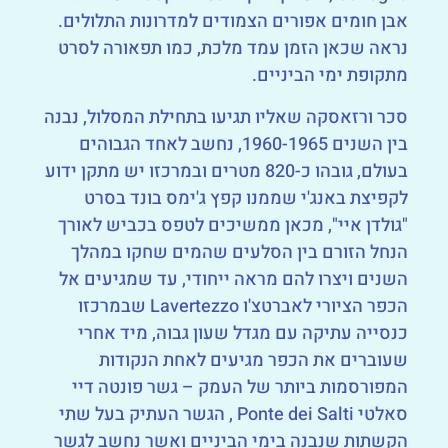
אבן חומים אפורים הצמודים למדרונות התלולים.
נראה שכאן הזמן עמד מלכת, כמו תפאורה לסרט
מתקופת ימי הביניים.
סכר ורזאסקה שאליו תגיעו בתחילת המסלול, נבנה
בין השנים 1960-1965, נחשב לאחד הגבוהים
בעולם, גובהו כ-820 מטרים ובמרכזו יש מתקן ידוע
לקפיצת באנג'י שממנו קפץ ג'ימס בונד בסרט
"גולדן איי", מכאן ממשיכים לטפס בכביש לאורך
הנחל הזורם בין הסלעים שהמים שחקו במהלך
השנים ויצרו להם מראה ייחודי, עד שמגיעים אל
הכפר הציורי לאברטצ'ו Lavertezzo שבמרכזו
כנסייה עתיקה עם מגדל שעון גבוה, מיד אחרי
שעוברים את הכפר מגיעים לאחת הנקודות
המפורסמות ביותר של העמק – גשר פונטה דיי
סאלטי Ponte dei Salti , הגשר העתיק בעל שתי
הקשתות שנבנה בימי הביניים ואשר נחשב לגשר